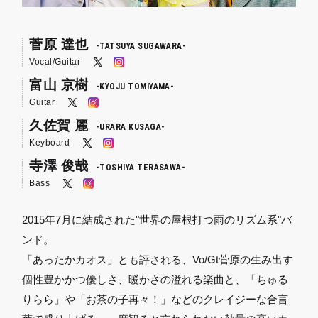
菅原 達也
TATSUYA SUGAWARA
Vocal/Guitar
富山 京樹
KYOJU TOMIYAMA
Guitar
久佐賀 麗
URARA KUSAGA
Keyboard
寺澤 俊哉
TOSHIYA TERASAWA
Bass
2015年7月に結成された"世界の屋根打つ雨のリズム系"バ
ンド。
「あったかカオス」とも評される、Vo/Gt菅原の生み出す
個性豊かかつ優しさ、暖かさの溢れる楽曲と、「ちゅる
りらら」や「お茶の子再々！」などのクレイジーな合言