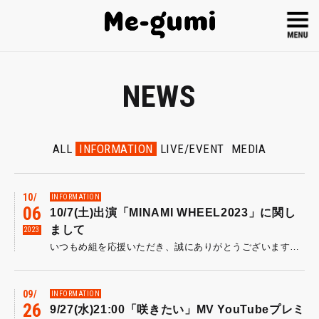
NEWS
ALL
INFORMATION
LIVE/EVENT
MEDIA
10
INFORMATION
06
10/7(土)出演「MINAMI WHEEL2023」に関し
まして
2023
いつもめ組を応援いただき、誠にありがとうございます。 久佐賀麗(Key)および外山宰(Dr)に発熱の症状があり、 昨日病院にて診察を受けたところ両名ともにインフルエンザの診断を受けました。 その結果を受けまして、 10/7(土)に予定しておりました「MINAMI WHEEL2023」へのバンド編成での出演は見送らせて頂き、 代わりに菅原達也(Vo&Gt)ソロによる【アコースティック弾き語り編成】での公演とさせて頂くことにいたしました。 バンド編成での公演を楽しみにお待ち頂いておりました皆様、MINAMI WHEEL2023関係者の皆様には、 ご迷惑とご心配をおかけするとともに、直前の発表となりましたことをお詫び申し上げます。 なお編成変更に伴う、チケットの払い戻しはいたしません。何卒ご了承ください。 10/7(土)当日は菅原が全力でパフォーマンスを実施いたしますので、お越し頂く皆様は是非楽しみにお待ち頂ければ幸いです。 ROジャパンエージェンシー
09
INFORMATION
26
9/27(水)21:00「咲きたい」MV YouTubeプレミ