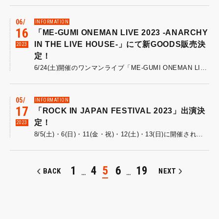
06
INFORMATION
16
「ME-GUMI ONEMAN LIVE 2023 -ANARCHY
IN THE LIVE HOUSE-」にて新GOODS販売決
2023
定！
6/24(土)開催のワンマンライブ「ME-GUMI ONEMAN LIVE 2023 -ANARCHY IN THE LIVE HOUSE-」にて新GOODSの販売が決定しました!今回販売開始となるのはラバーバンド、ステッカーセットの2種類「ちゅるりららばばん」￥500「組員と組員を繋ぐ！バンドステッカー」￥500 (6種類 1セット)数に限りがございますので、ご来場の方々はぜひチェックのほどよろしくお願いいたします！▼「ME-GUMI ONEMAN LIVE 2023 -ANARCHY IN THE LIVE HOUSE-」詳細はこちら▼■日程：6月24日(土)■会場：渋谷 Star Lounge■OPEN/START：16:30/17:00■チケット：前売￥3,500（税込・ドリンク代別)一般発売 4月13日(土)10：00~e+チケットぴあローソンチケット■お問い合わせ：ホットスタッフ・プロモーション 03-5720-9999(平日12:00～18:00)
05
INFORMATION
17
「ROCK IN JAPAN FESTIVAL 2023」出演決
定！
2023
8/5(土)・6(日)・11(金・祝)・12(土)・13(日)に開催される「ROCK IN JAPAN FESTIVAL 2023」への出演が決定しました！! め組の出演日は8月11日(金・祝)になります。 (ステージ、タイムテーブルは後日発表) 詳細は「ROCK IN JAPAN FESTIVAL 2023」公式サイト、Jフェスアプリからチェックをお願いいたします！ 「ROCK IN JAPAN FESTIVAL 2023」 【日程】 2023年8月5日(土)・6日(日)・11日(金・祝)・12日(土)・13日(日) 【開場/開演(予定)】 開場 9:00／開演 11:50／終演 20:40 ※雨天決行（荒天の場合は中止） 【会場】 千葉市蘇我スポーツ公園 【チケット】 公式アプリ「Jフェス」にて先行受付実施 ■第1次抽選先行受付 5月17日(水)昼12:15～5月29日(月)12:00 ■1日券：各日15,000円 ■割引セット券 2日セット券：28,000円 3日セット券：39,000円 4日セット券：47,000円 5日セット券：53,000円 【ROCK IN JAPAN FESTIVAL 2023公式サイト】 https://rijfes.jp/
1
4
5
6
19
BACK
NEXT
…
…