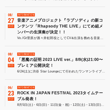
08
INFORMATION
27
音楽アニメプロジェクト『ラプソディ』の新コ
ンテンツ「Rhapsody THE LIVE」にてめ組メ
2023
ンバーの生演奏が決定！！
Vo./Gt菅原が酒々井虹郎役としてCV&出演を務める音楽アニメプロジェクト「ラプソディ」より 10月から始まる新たなライブコンテンツ 「Rhapsody THE LIVE」にて 生演奏バンドのメンバーとしてめ組の出演が決定しました！ Gt.・・富山京樹 Key.・・久佐賀麗 Ba.・・寺澤俊哉 Dr.・・外山宰 4人は従来のパートを担当します！ め組サウンドでバンドアレンジされたラプソディの楽曲たちを、 池袋harevutaiの迫力のあるステージでぜひ体感してみて下さい！！ ▶▶詳細・チケットのお申し込みはこちら ［開催日］10月1日(日)・15日(日)・29日(日) / 11月12日(日)・26日(日) ［時間］ 開場 14:30 開演 15:00 ［会場］ 池袋・harevutai ［出演者］ 末次純 (Pink Flag 望野一真役) 菅原達也 (春の十字架 酒々井虹郎役) 谷江玲音 (ブルーバード 九重落暉役) 山本友理 (システム・オブ・ロマンス 我孫子金慈役) 演奏：め組 富山京樹（Guitar） 久佐賀麗（Keyboard） 寺澤俊哉（Bass） 外山宰（Drums） ［入場料金］ 2,000円（ドリンク代別）
08
INFORMATION
04
「悪魔の証明 2023 LIVE ver.」8/9(水)21:00〜
プレミア公開決定！
2023
6/24(土)に渋谷 Star Loungeにて行われたワンマンライブ「ME-GUMI ONEMAN LIVE 2023 ‐ANARCHY IN THE LIVE HOUSE -」より「悪魔の証明」をライブ映像化！【8/9(水)21:00〜】より、め組OFFICIAL YouTube CHANNELにてプレミア公開されることが決定しました！▶▶ご視聴はこちら！◀◀配信中はメンバーがチャットで登場予定！一緒にライブを観ながら盛り上げます！▶▶▶め組 OFFICIAL YouTube CHANNELはコチラ◀◀◀さらに、ライブ映像公開直前にはメンバー全員参加のYou Tube Liveも生配信！【8/9(水)20:30ごろ~配信開始】▶▶ご視聴はこちら！◀◀こちらもお見逃しなく!!
06
INFORMATION
23
ROCK IN JAPAN FESTIVAL 2023タイムテー
ブル発表！
2023
8月5日(土)・6日(日)・11日(金・祝)・12日(土)・13日(日)に開催される「ROCK IN JAPAN FESTIVAL 2023」のタイムテーブルが発表されました！※め組は【8/11(金・祝)12:30〜＠PARKSTAGE】に出演します！詳細は「ROCK IN JAPAN FESTIVAL 2023」公式サイトからチェックをお願いいたします！「ROCK IN JAPAN FESTIVAL 2023」【日程】2023年8月5日(土)・8月6日(日)・8月11日(金・祝)・8月12日(土)・8月13日(日)【開場/開演(予定)】開場 9:00／開演 11:50／終演 20:40（各日とも予定）※雨天決行（荒天の場合は中止）【会場】千葉市蘇我スポーツ公園【ROCK IN JAPAN FESTIVAL 2023公式サイト】https://rijfes.jp/