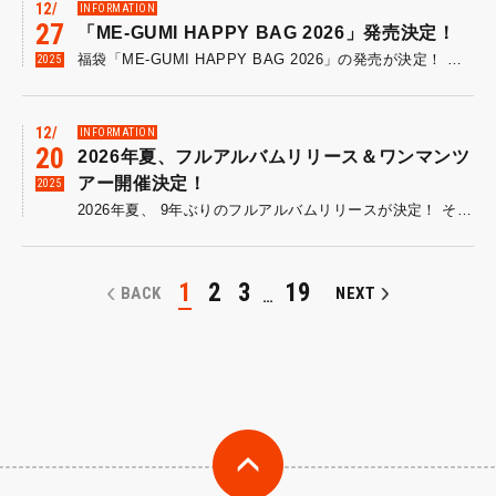
12
INFORMATION
27
「ME-GUMI HAPPY BAG 2026」発売決定！
福袋「ME-GUMI HAPPY BAG 2026」の発売が決定！ これまでに販売しため組グッズ総額¥15,000以上が詰まってます！ Tシャツをはじめとしたウェア類・バッグ・雑貨・小物etc...何が入っているかはお楽しみ。さらに下記2つが付いてきます！ ◆2026年の運勢を占う「めぐみくじ」 ◆メンバー直筆サイン入り年賀状 数に限りがございますので、お早めにお買い求めください。 ご購入はこちら ■販売期間：12/27(土)〜1/15(木)23:59 ■お届け時期：2026年1月下旬頃より順次発送予定 ※予定販売数に達し次第、受付を終了させていただきます。 ※ウェア類のサイズをお選び頂けます(M/L/XL)。 ※ご注文完了後のサイズの変更・返品は受け付けておりません。サイズをよくご確認のうえ、ご注文いただきますようお願いいたします。 ※中身のグッズ、カラー、デザインはお選びいただけません。 ※お客様によってお届け日に1週間程度のバラつきが出る場合がございます。あらかじめご了承ください。 ※「SUPER MANIAC COLLECTION」の新グッズは付属しません。ご了承ください。
2025
12
INFORMATION
20
2026年夏、フルアルバムリリース＆ワンマンツ
アー開催決定！
2025
2026年夏、 9年ぶりのフルアルバムリリースが決定！ そしてリリースに伴い、東名阪を回るワンマンツアーの開催も決まりました！ フルアルバムのリリース日や楽曲タイトルなどは後日公開予定！ ワンマンツアーは最速先着先行がスタート。お見逃しなく！ ■日時 ・8月1日（土）大阪・アメリカ村BEYOND ・8月2日（日） 愛知・名古屋HeartLand ・8月8日（土） 東京・渋谷Star lounge ■チケット 前売￥4,000（税込・ドリンク代別） プレオーダー3次先行は2026/5/3(日)23:59まで！ イープラス
1
2
3
19
BACK
NEXT
…