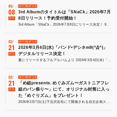
05
INFORMATION
08
3rd Albumのタイトルは「SNaCk」2026年7月
8日リリース！予約受付開始！
2026
3rd Album「SNaCk」2026年7月8日にリリース決定！ 9年ぶりにリリースとなるフルアルバムは、スナック菓子のように過去最高に個性豊かでバラエティに富んだ全12曲を収録。 本日よりアルバム予約受付開始。 完全ランダムのオリジナルトレーディングカードが付録するのでお見逃しなく！ 予約はこちら リリースに伴い東名阪を回るワンマンツアー「SNaCk PARTY!!!!」は一般発売がスタート。 ■日時 ・8月1日（土）大阪・アメリカ村BEYOND ・8月2日（日） 愛知・名古屋HeartLand ・8月8日（土） 東京・渋谷Star lounge ■チケット 前売￥4,000（税込・ドリンク代別） チケット一般発売中！ イープラス チケットぴあ ローソンチケット
02
INFORMATION
21
2026年3月4日(水)「バンド•デシネm9(^Д^)」
デジタルリリース決定！
2026
夏にリリースするフルアルバムより 2026年3月4日(水)「バンド・デシネm9(^Д^)」デジタルリリース決定！ リリースに先駆け、ジャケ写を公開！ リリースをお楽しみに！
02
INFORMATION
21
「め組presents. めぐみズム〜ガストニアフレ
組のパン祭り〜」にて、オリジナル封筒に入っ
2026
た「めぐりズム」をプレゼント！
2026年3月7日(土)下北沢近松にて開催される自主企画スリーマン 「め組presents. めぐみズム〜ガストニアフレ組のパン祭り〜」にて、 来場者特典が決定！オリジナル封筒に入った「めぐりズム」をプレゼント！ 来場者の方全員にプレゼントいたします！ ぜひお越しください！ チケット一般発売中！ イープラス チケットぴあ ローソンチケット