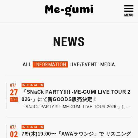
NEWS
ALL
INFORMATION
LIVE/EVENT
MEDIA
07
INFORMATION
27
「SNaCk PARTY!!!! -ME-GUMI LIVE TOUR 2
026-」にて新GOODS販売決定！
2026
「SNaCk PARTY!!!! -ME-GUMI LIVE TOUR 2026-」にて新GOODS販売決定！ 今回販売開始となるのはTシャツ、フェイスタオル、ラバーバンド、缶バッジの4種類！ 「ヴィンテージ風！スナックTシャツ」(M/L/XL)¥4,000 「Me-gumi［CHECK］TOWEL」¥2,500 「ポップなお菓子ラババン」¥600 「ランダムスナック缶バッジ」1個¥500 8/1(土)大阪BEYOND公演より販売開始！ 先行物販は15:00〜16:00にて実施予定です。 「SNaCk PARTY!!!! -ME-GUMI LIVE TOUR 2026-」チケット一般発売中！ イープラス チケットぴあ ローソンチケット
07
INFORMATION
02
7/9(木)19:00〜「AWAラウンジ」で リスニング