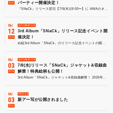
パーティー開催決定！
2026
『SNaCk』リリース翌日【7/9(木)19:00〜】に AWAのオンライン空間"ラウンジ"で メンバーが音声とチャットで登場するリスニングパーティーを開催することが決定しました！ どなたでも無料で参加可能です◎ 参加URLはこちら ▶https://mf.awa.fm/open_megumi_0709
06
INFORMATION
12
3rd Album「SNaCk」リリース記念イベント開
催決定！
2026
め組3rd Album「SNaCk」のリリース記念イベントの開催が決定しました！ リリース日7/8(水)を皮切りに、色々な場所を巡ってアコースティックミニライブ&サイン会を行います。 各会場の詳細をご確認のうえ、お越しください！ 皆様のご参加をお待ちしております！ 【日時】2026年7月8日（水）19：00～ 【会場】HMV&BOOKS SHIBUYA ▶▶詳細はこちら 【日時】2026年7月11日（土）13：00～ 【会場】タワーレコードイオンモール津田沼North店 ▶▶詳細はこちら 【日時】2026年7月20日（月・祝）19：00～ 【会場】東急歌舞伎町タワー2F歌舞伎横丁 ▶▶詳細はこちら 【イベント内容】アコースティックミニライブ＆サイン会 【対象商品】「SNaCk」XNRJ-10050 / ¥3,000(tax in) ※イベント参加には、各地の対象店舗で対象商品のご購入が必要です。詳しくは各会場の詳細をご覧ください。
06
INFORMATION
03
7/8(水)リリース「SNaCk」ジャケット&収録曲
解禁！特典絵柄も公開！
2026
3rd Album「SNaCk」ジャケット&収録曲解禁！ 2026年7月8日(水)9年ぶりにリリースとなるフルアルバムは、スナック菓子のように過去最高に個性豊かでバラエティに富んだ全12曲を収録。 1. WE ARE WAKEARI！ 2. バンド・デシネm9(^Д^) 3. なるべく 4. ふくろいりますか？ 5. もったいない夜 6. 奈良より断然☆台北 7. あたし猫。 8. 二の舞 9. ピー 10. 銀行強盗の唄 11. おでことおでこ 12. 駄菓子歌詞 6月10日(水)にアルバムより「ピー」を先行配信することが決定！ さらにCD購入特典の絵柄も公開！ 🔹先着特典 オリジナルトレーディングカード ★5種ランダム★ ポテチのジャケットにカードが付いて、まるでプ⚫️野球チップス？是非コレクションしてください。 🔹Amazonのみダブル特典 メガジャケ 是非大きく飾ってください。 予約はこちら
06
PROFILE
03
新アー写が公開されました
2026