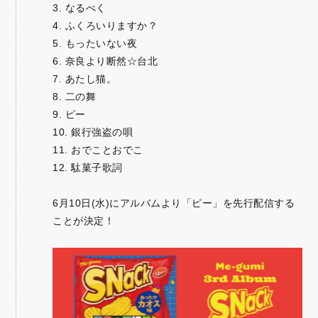
3. なるべく
4. ふくろいりますか？
5. もったいない夜
6. 奈良より断然☆台北
7. あたし猫。
8. 二の舞
9. ピー
10. 銀行強盗の唄
11. おでことおでこ
12. 駄菓子歌詞
6月10日(水)にアルバムより「ピー」を先行配信する
ことが決定！