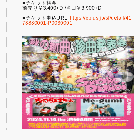
■チケット料金：
前売り￥3,400+D /当日￥3,900+D
■チケット申込URL :
https://eplus.jp/sf/detail/41
78880001-P0030001