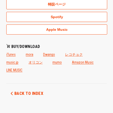
特設ページ
Spotify
Apple Music
BUY/DOWNLOAD
レコチョク
iTunes
mora
Dwango
オリコン
music.jp
mumo
Amazon Music
LINE MUSIC
BACK TO INDEX